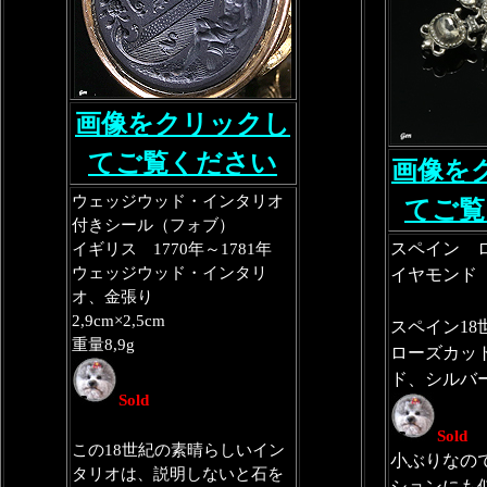
画像をクリックし
てご覧ください
画像を
ウェッジウッド・インタリオ
てご覧
付きシール（フォブ）
スペイン 
イギリス 1770年～1781年
ウェッジウッド・インタリ
イヤモンド
オ、金張り
2,9cm×2,5cm
スペイン18
重量8,9g
ローズカッ
ド、シルバ
Sold
Sold
この18世紀の素晴らしいイン
小ぶりなの
タリオは、説明しないと石を
ションにも似