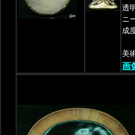
透
ニ
成
美
画