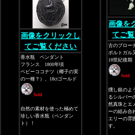
画像を
てご覧
画像をクリックし
てご覧ください
古のブロー
ポルトガル
香水瓶 ペンダント
18世紀後期
フランス 1800年頃
ベビーココナツ（椰子の実
Sold
の一種？）、18ctゴールド
燻し銀のよ
Sold
るシルバー
然真珠とエ
自然の素材を使った極めて
ーの組み合
珍しい香水瓶（ペンダン
エリーの雰
ト）！
す。