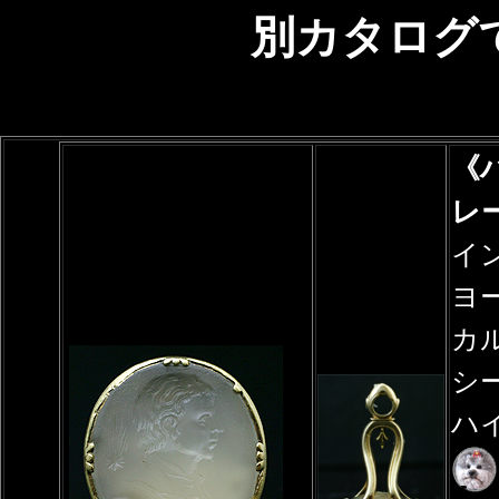
別カタログ
《
レ
イ
ヨ
カル
シー
ハ