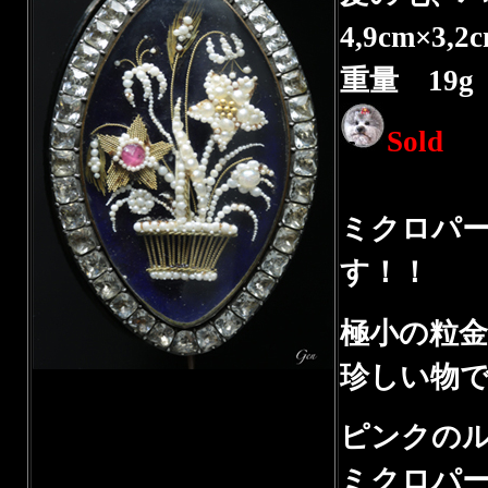
4,9cm×3,2
重量 19g
Sold
ミクロパ
す！！
極小の粒
珍しい物
ピンクの
ミクロパ