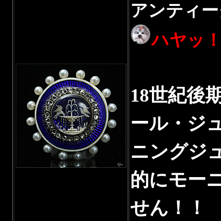
アンティー
ハヤッ！S
18世紀後
ール・ジ
ニングジ
的にモー
せん！！