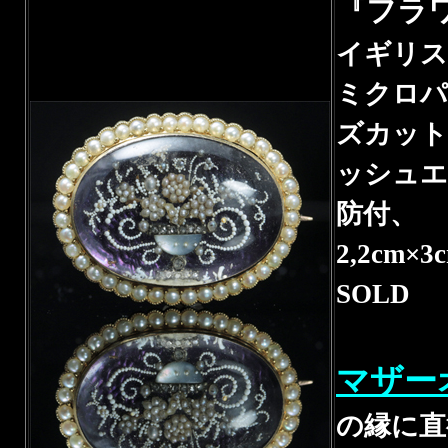
『フラ
イギリス 
ミクロパ
ズカット
ッシュエ
防付、
2,2cm×
SOLD
マザー
の縁に直