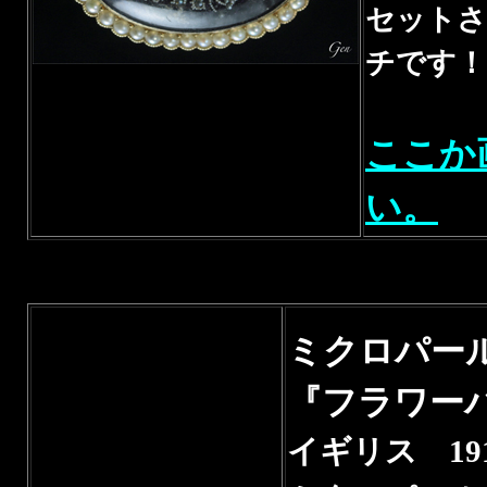
セットさ
チです！
ここか
い。
ミクロパー
『フラワー
イギリス 191