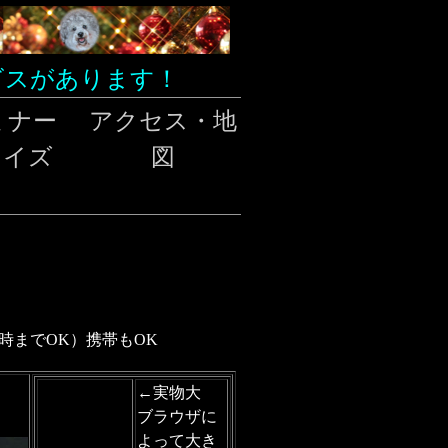
ビスがあります！
ミナー
アクセス・地
クイズ
図
11時までOK）携帯もOK
←実物大
ブラウザに
よって大き