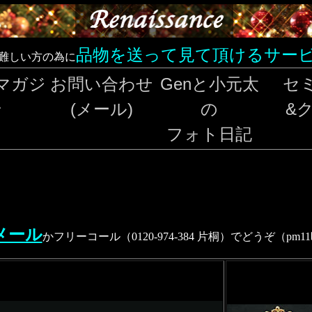
品物を送って見て頂けるサー
難しい方の為に
マガジ
お問い合わせ
Genと小元太
セ
ン
(メール)
の
&
フォト日記
メール
かフリーコール（0120-974-384 片桐）でどうぞ（pm