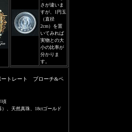
さが違いま
すが、1円玉
（直径
2cm）を置
いてみれば
実物との大
小の比率が
分かりま
す。
ポートレート ブローチ&ペ
年頃
）、天然真珠、18ctゴールド