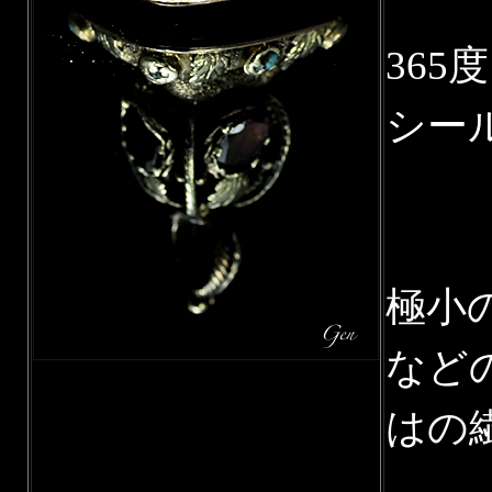
36
シー
極小
など
はの