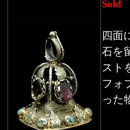
Sold
四面
石を
スト
フォ
った