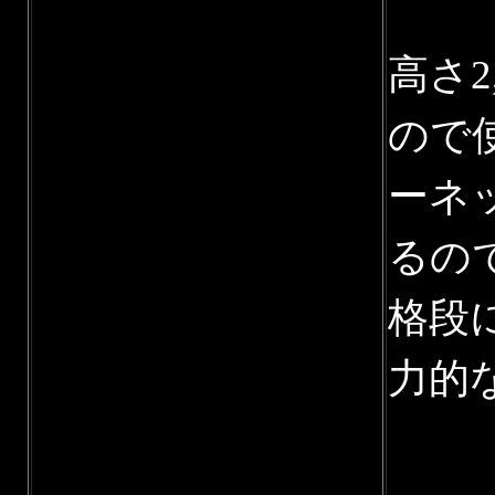
高さ
ので
ーネ
るの
格段
力的