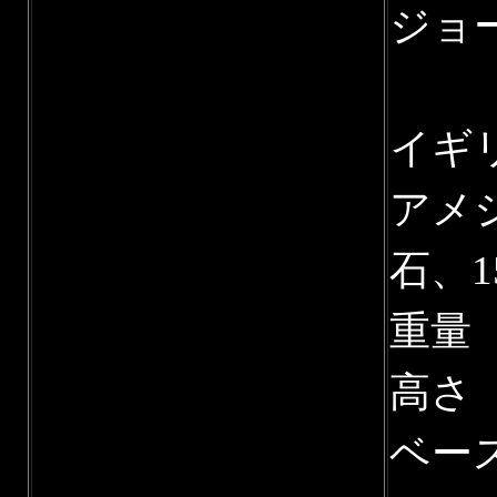
ジョ
イギリ
アメ
石、1
重量 
高さ 
ベース 