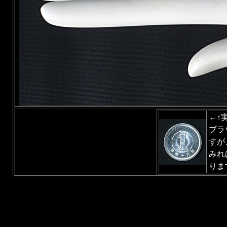
←↑
ブラ
すが
みれ
りま