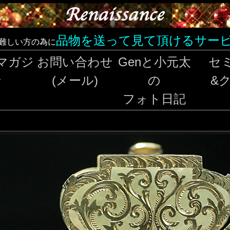
品物を送って見て頂けるサー
難しい方の為に
マガジ
お問い合わせ
Genと小元太
セ
ン
(メール)
の
&
フォト日記