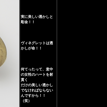
実に美しい透かしと
彫金！！
ヴィネグレットは透
かしが命！！
何てったって、意中
の女性のハートを射
貫く
だけの美しい透かし
でなければならない
んですから！！
（笑）