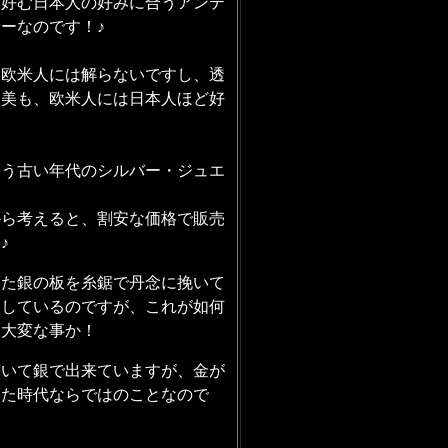
を好む日本人の好みに合うアンテ
ーなのです！♪
は欧米人には解らないですし、透
な美も、欧米人には日本人ほど好
！
いう古い年代のシルバー・ジュエ
から考えると、割安な価格で販売
♪
した銀の板を糸鋸で丹念に挽いて
にしているのですが、これが如何
る大変な事か！
除いて銀で出来ていますが、金が
った時代ならではのことなので