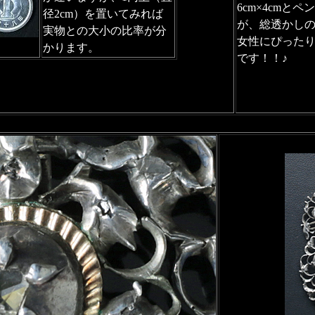
6cm×4cm
径2cm）を置いてみれば
が、総透かし
実物との大小の比率が分
女性にぴった
かります。
です！！♪