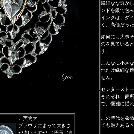
繊細なな透か
ンドを銀で包
イングは、ダ
く、高価だっ
如何にも大事
のを見ている
す。
こんなに小さ
れだけ繊細な
せん。
センタースト
それぞれ二箇
で、優雅に揺
この時代を象
←実物大
ても魅力ある
ブラウザによって大きさ
が違いますが、1円玉（直