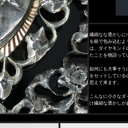
繊細なな透かしに
を銀で包み込むよ
は、ダイヤモンド
たことを物語って
如何にも大事そう
をセットしている
思えて来ます。
こんなに小さなダ
け繊細な透かしが