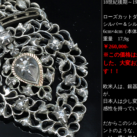
18世紀後期～1
ローズカット
シルバー＆シ
6cm×4cm（本
重量 17,9g
￥260,000-
※この価格は
した、大変お
す！！
欧米人は、銀
が、
日本人は少し
感性を持って
だからこのシ
ントのような