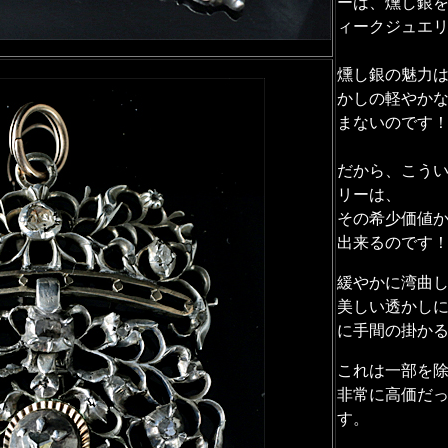
ーは、燻し銀
ィークジュエリ
燻し銀の魅力
かしの軽やか
まないのです
だから、こう
リーは、
その希少価値
出来るのです！
緩やかに湾曲
美しい透かし
に手間の掛か
これは一部を
非常に高価だ
す。