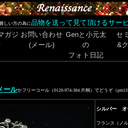
品物を送って見て頂けるサー
難しい方の為に
マガジ
お問い合わせ
Genと小元太
セ
ン
(メール)
の
&
フォト日記
メール
かフリーコール（0120-974-384 片桐）でどうぞ（pm
シルバー オ
フランス（ノル