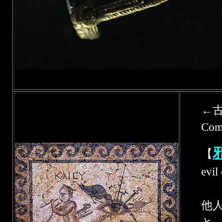
←古
Com
【
evil
他