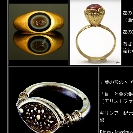
左の
（画
左の
右は
流行
←葉の形のベゼ
「目」と金の鋲
（アリストファ
ギリシア 紀元
銀
Rings - Jewelry o