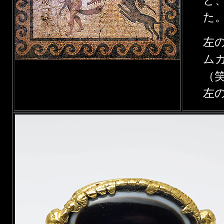
と
た
左
ム
（
左