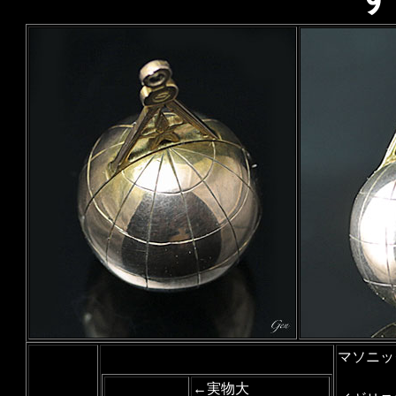
マソニ
←実物大