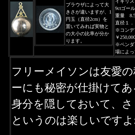
イギリス1
ブラウザによって大
9ctゴー
きさが違いますが、1
重量 8.5
円玉（直径2cm）を
直径１．８
置いてみれば実物と
※コンデ
の大小の比率が分か
￥250,000
ります。
※ペンダ
場によっ
フリーメイソンは友愛の
ーにも秘密が仕掛けてあ
身分を隠しておいて、さ
というのは楽しいですよ