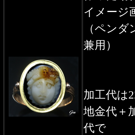
イメージ
（ペンダ
兼用）
加工代は2
地金代＋
代で